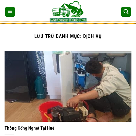
Bỏ
qua
nội
dung
LƯU TRỮ DANH MỤC:
DỊCH VỤ
Thông Cống Nghẹt Tại Huế