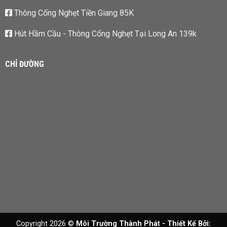
Thông Cống Nghẹt Tiền Giang 85K
Hút Hầm Cầu - Thông Cống Nghẹt Tại Long An 139k
CHỈ ĐƯỜNG
Copyright 2026 ©
Môi Trường Thành Phát - Thiết Kế Bởi: